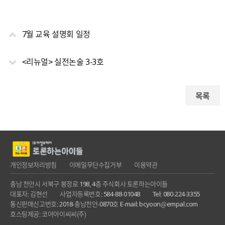
7월 교육 설명회 일정
<리뉴얼> 실전논술 3-3호
목록
개인정보처리방침
이메일무단수집거부
이용약관
충남 천안시 서북구 봉정로 198, 4층 주식회사 토론하는아이들
대표자: 김현선
사업자등록번호: 584-88-01048
Tel: 080-224-3355
통신판매신고번호: 2018-충남천안-0870호
E-mail: bcyoon@empal.com
호스팅제공: 코아아이씨씨(주)