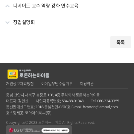
디베이트 교수 역량 강화 연수교육
창업설명회
목록
개인정보처리방침
이메일무단수집거부
이용약관
충남 천안시 서북구 봉정로 198, 4층 주식회사 토론하는아이들
대표자: 김현선
사업자등록번호: 584-88-01048
Tel: 080-224-3355
통신판매신고번호: 2018-충남천안-0870호
E-mail: bcyoon@empal.com
호스팅제공: 코아아이씨씨(주)
Copyrightsⓒ 2023 토론하는아이들 All Rights Reserved.