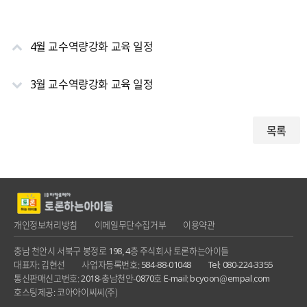
4월 교수역량강화 교육 일정
3월 교수역량강화 교육 일정
목록
개인정보처리방침
이메일무단수집거부
이용약관
충남 천안시 서북구 봉정로 198, 4층 주식회사 토론하는아이들
대표자: 김현선
사업자등록번호: 584-88-01048
Tel: 080-224-3355
통신판매신고번호: 2018-충남천안-0870호
E-mail: bcyoon@empal.com
호스팅제공: 코아아이씨씨(주)