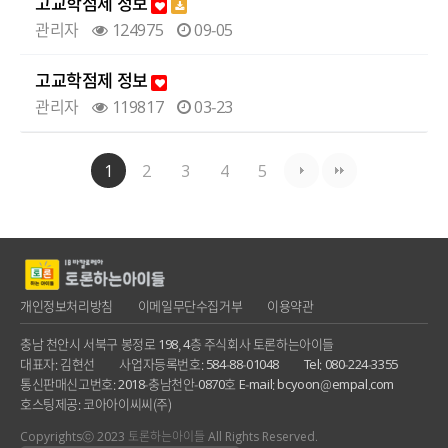
고교학점제 정보
관리자
124975
09-05
고교학점제 정보
관리자
119817
03-23
1
2
3
4
5
개인정보처리방침
이메일무단수집거부
이용약관
충남 천안시 서북구 봉정로 198, 4층 주식회사 토론하는아이들
대표자: 김현선
사업자등록번호: 584-88-01048
Tel: 080-224-3355
통신판매신고번호: 2018-충남천안-0870호
E-mail: bcyoon@empal.com
호스팅제공: 코아아이씨씨(주)
Copyrightsⓒ 2023 토론하는아이들 All Rights Reserved.