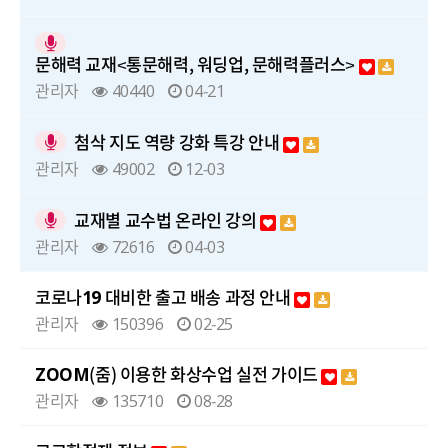
문해력 교재<통문해력, 워딩업, 문해력플러스>
관리자
40440
04-21
첨삭 지도 역량 강화 특강 안내
관리자
49002
12-03
교재별 교수법 온라인 강의
관리자
72616
04-03
코로나19 대비한 출고 배송 과정 안내
관리자
150396
02-25
ZOOM(줌) 이용한 화상수업 실전 가이드
관리자
135710
08-28